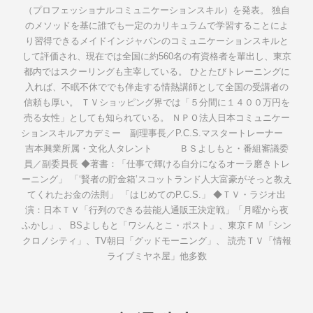
（プロフェッショナルコミュニケーションスキル）を発表。 独自
のメソッドを基に誰でも一定のカリキュラムで学習することによ
り習得できるメイドインジャパンのコミュニケーションスキルと
して評価され、現在では全国に約560名の有資格者を輩出し、東京
都内ではスクーリングも主宰している。 ひとたびトレーニングに
入れば、不眠不休ででも伴走する情熱講師として全国の受講者の
信頼も厚い。 ＴＶショッピング界では「５分間に１４００万円を
売る女性」としても知られている。 ＮＰＯ法人日本コミュニケー
ションスキルアカデミー 副理事長／P.C.S.マスタートレーナー
吉本興業所属・文化人タレント ＢＳよしもと・番組審議委
員／副委員長 ◆著書：「仕事で輝ける自分になるオーラ磨きトレ
ーニング」 「‘賢者の貯金箱’スコットランド人大富豪がそっと教え
てくれたお金の法則」 「はじめてのP.C.S.」 ◆ＴＶ・ラジオ出
演：日本ＴＶ「行列のできる芸能人通販王決定戦」「月曜から夜
ふかし」、 BSよしもと「ワシんとこ・ポスト」、東京ＦＭ「シン
クロノシティ」、TV朝日「グッドモーニング」、 読売ＴＶ「情報
ライブミヤネ屋」他多数