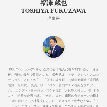
福澤 歳也
TOSHIYA FUKUZAWA
理事長
1980年代、大手アパレル企業の香港法人代表を3年間務め、 帰国
後、当時の最年少役員となる。 90年代よりメディアミックスコン
サルタントとして独立。 「宮廷の装束展」（繊研新聞社「流通広
告賞・奨励賞」 受賞）や、イベント告知のＴＶ番組をプロデュー
ス。 エジプト・ヨーロッパロケを敢行（片岡鶴太郎氏出演）する
など、斬新な企画を成功させる。 また、米国飲食チェーンの日本
上陸に合わせ、小林尊氏らと共に、アメリカで絶大な人気の「イ
ーティングコンテスト」を東京で開催。その後も企業の活性化企